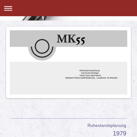
Ruhestandsplanung
Sachverständiger
Versicherungsmakler
Referent Wirtschaftsförderung - Landkreis St.Wendel
Ruhestandsplanung
1979