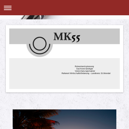
Ruhestandsplanung
Sachverständiger
Versicherungsmakler
Referent Wirtschaftsförderung - Landkreis St.Wendel