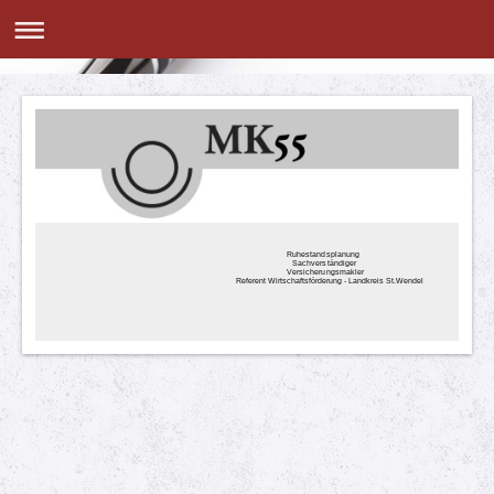
Ruhestandsplanung
Sachverständiger
Versicherungsmakler
Referent Wirtschaftsförderung - Landkreis St.Wendel